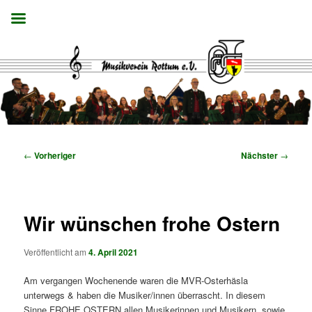
Zum
primären
Inhalt
springen
Musikverein Rottum e.V.
Beitragsnavigation
←
Vorheriger
Nächster
→
Wir wünschen frohe Ostern
Veröffentlicht am
4. April 2021
Am vergangen Wochenende waren die MVR-Osterhäsla
unterwegs & haben die Musiker/innen überrascht. In diesem
Sinne FROHE OSTERN allen Musikerinnen und Musikern, sowie