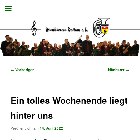
Zum
primären
Inhalt
springen
Musikverein Rottum e.V.
Beitragsnavigation
←
Vorheriger
Nächster
→
Ein tolles Wochenende liegt
hinter uns
Veröffentlicht am
14. Juni 2022